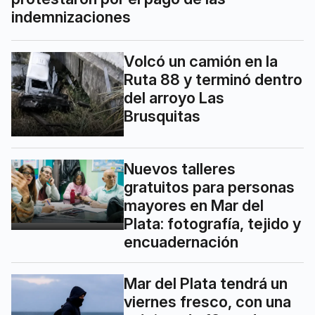
indemnizaciones
Volcó un camión en la
Ruta 88 y terminó dentro
del arroyo Las
Brusquitas
Nuevos talleres
gratuitos para personas
mayores en Mar del
Plata: fotografía, tejido y
encuadernación
Mar del Plata tendrá un
viernes fresco, con una