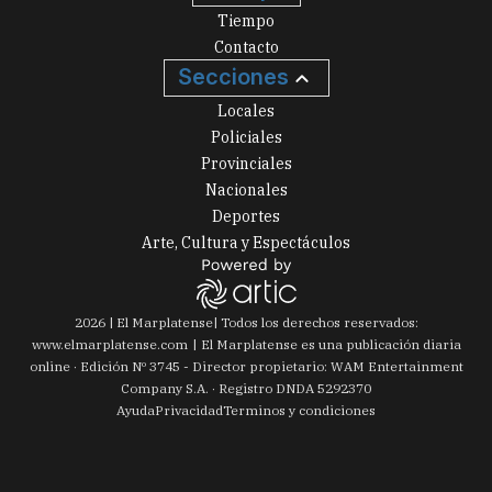
Tiempo
Contacto
Secciones
Locales
Policiales
Provinciales
Nacionales
Deportes
Arte, Cultura y Espectáculos
2026
|
El Marplatense
| Todos los derechos reservados:
www.
elmarplatense.com
El Marplatense es una publicación diaria
online · Edición Nº
3745
- Director propietario: WAM Entertainment
Company S.A. · Registro DNDA 5292370
Ayuda
Privacidad
Terminos y condiciones