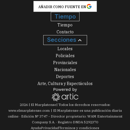
AÑADIR COMO FUENTE EN
Tiempo
Tiempo
Contacto
Secciones
Locales
Policiales
Provinciales
Nacionales
Deportes
Arte, Cultura y Espectáculos
2026
|
El Marplatense
| Todos los derechos reservados:
www.
elmarplatense.com
El Marplatense es una publicación diaria
online · Edición Nº
3747
- Director propietario: WAM Entertainment
Company S.A. · Registro DNDA 5292370
Ayuda
Privacidad
Terminos y condiciones