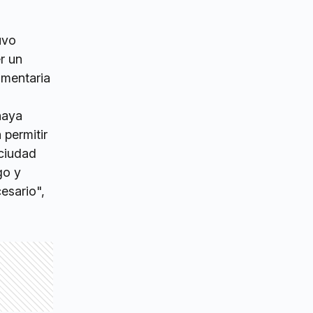
uvo
r un
imentaria
haya
permitir
ciudad
go y
esario",