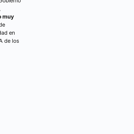
 Gobierno
,
do muy
de
edad en
A de los