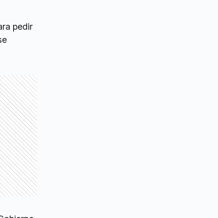
ara pedir
se