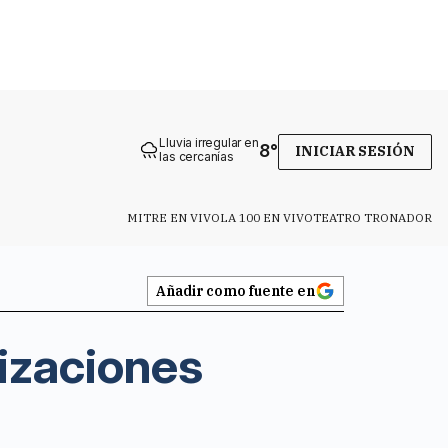
Lluvia irregular en
8
°
INICIAR SESIÓN
las cercanías
MITRE EN VIVO
LA 100 EN VIVO
TEATRO TRONADOR
Añadir como fuente en
nizaciones