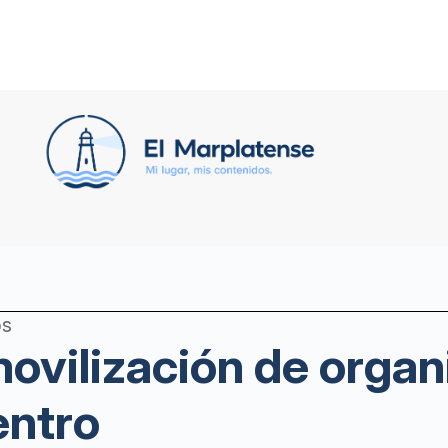
os
movilización de orga
entro