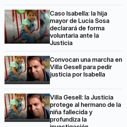
Caso Isabella: la hija
mayor de Lucía Sosa
declarará de forma
voluntaria ante la
Justicia
Convocan una marcha en
Villa Gesell para pedir
justicia por Isabella
Villa Gesell: la Justicia
protege al hermano de la
niña fallecida y
profundiza la
investigación