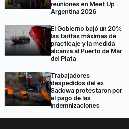
reuniones en Meet Up
Argentina 2026
El Gobierno bajó un 20%
las tarifas máximas de
practicaje y la medida
alcanza al Puerto de Mar
del Plata
Trabajadores
despedidos del ex
Sadowa protestaron por
el pago de las
indemnizaciones