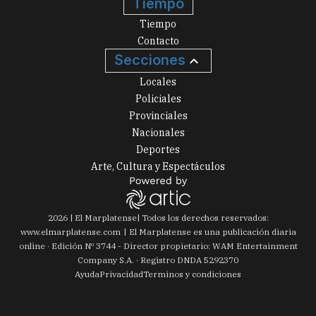
Tiempo
Tiempo
Contacto
Secciones
Locales
Policiales
Provinciales
Nacionales
Deportes
Arte, Cultura y Espectáculos
2026
|
El Marplatense
| Todos los derechos reservados:
www.
elmarplatense.com
El Marplatense es una publicación diaria
online · Edición Nº
3744
- Director propietario: WAM Entertainment
Company S.A. · Registro DNDA 5292370
Ayuda
Privacidad
Terminos y condiciones