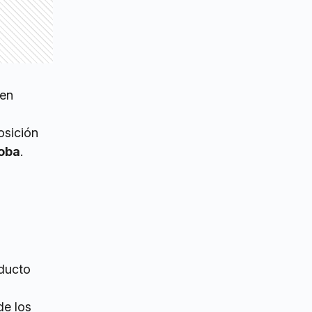
 en
osición
doba
.
oducto
de los