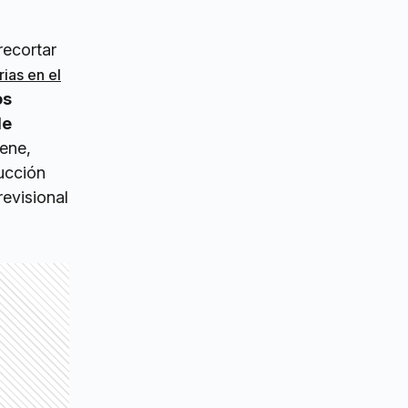
recortar
rias en el
os
de
iene,
ducción
revisional