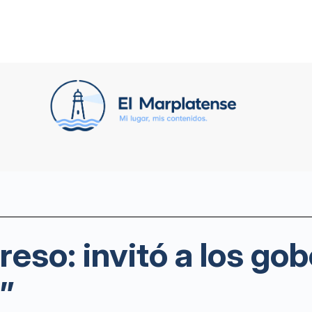
reso: invitó a los go
”