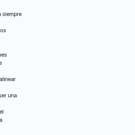
a siempre
sos
nes
e
alinear
ser una
el
a