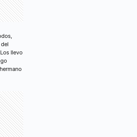
odos,
 del
 Los llevo
ngo
, hermano