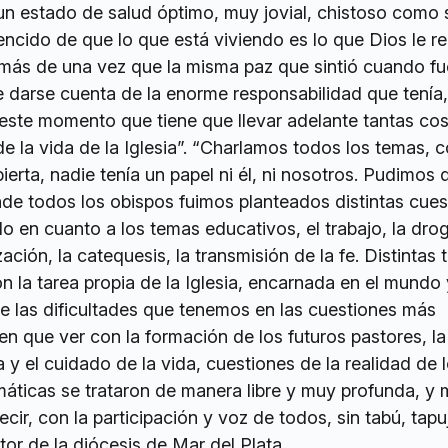
 un estado de salud óptimo, muy jovial, chistoso como 
cido de que lo que está viviendo es lo que Dios le re
ó más de una vez que la misma paz que sintió cuando fu
 darse cuenta de la enorme responsabilidad que tenía,
este momento que tiene que llevar adelante tantas co
 de la vida de la Iglesia”. “Charlamos todos los temas, 
erta, nadie tenía un papel ni él, ni nosotros. Pudimos 
nde todos los obispos fuimos planteados distintas cues
o en cuanto a los temas educativos, el trabajo, la drog
ación, la catequesis, la transmisión de la fe. Distintas
n la tarea propia de la Iglesia, encarnada en el mundo 
re las dificultades que tenemos en las cuestiones más
en que ver con la formación de los futuros pastores, la
 y el cuidado de la vida, cuestiones de la realidad de 
máticas se trataron de manera libre y muy profunda, y
cir, con la participación y voz de todos, sin tabú, tapu
tor de la diócesis de Mar del Plata.