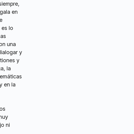
siempre,
gala en
e
 es lo
sas
con una
dialogar y
tiones y
a, la
 temáticas
y en la
los
 muy
jo ni