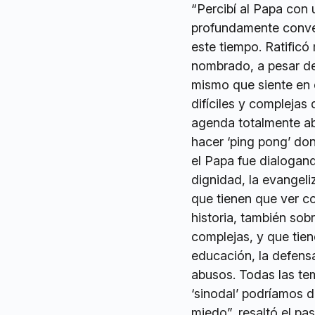
“Percibí al Papa con
profundamente conven
este tiempo. Ratific
nombrado, a pesar de
mismo que siente en 
difíciles y complejas
agenda totalmente abi
hacer ‘ping pong’ do
el Papa fue dialogand
dignidad, la evangeliz
que tienen que ver co
historia, también sob
complejas, y que tien
educación, la defensa
abusos. Todas las te
‘sinodal’ podríamos de
miedo”, resaltó el pas