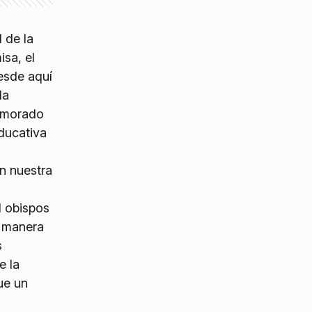
 de la
isa, el
esde aquí
la
memorado
educativa
n nuestra
1 obispos
e manera
s
e la
ue un