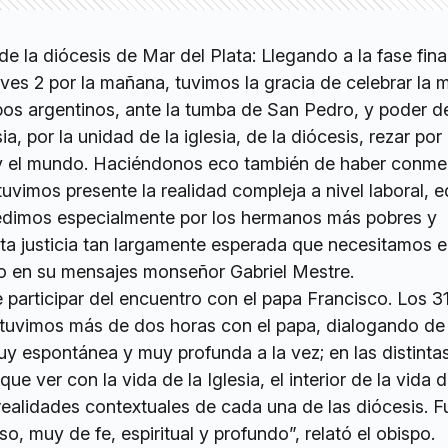
 la diócesis de Mar del Plata: Llegando a la fase final
ueves 2 por la mañana, tuvimos la gracia de celebrar la m
pos argentinos, ante la tumba de San Pedro, y poder d
ia, por la unidad de la iglesia, de la diócesis, rezar por 
ia y el mundo. Haciéndonos eco también de haber con
 tuvimos presente la realidad compleja a nivel laboral, 
pedimos especialmente por los hermanos más pobres y
sta justicia tan largamente esperada que necesitamos e
ndo en su mensajes monseñor Gabriel Mestre.
 participar del encuentro con el papa Francisco. Los 3
 tuvimos más de dos horas con el papa, dialogando d
muy espontánea y muy profunda a la vez; en las distinta
ue ver con la vida de la Iglesia, el interior de la vida d
 realidades contextuales de cada una de las diócesis. F
muy de fe, espiritual y profundo”, relató el obispo.