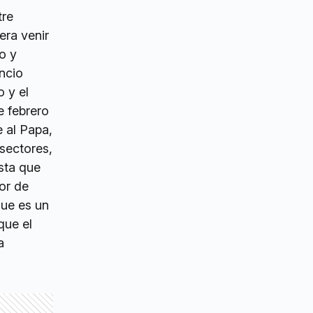
tre
era venir
o y
ncio
 y el
e febrero
 al Papa,
sectores,
esta que
or de
que es un
que el
a