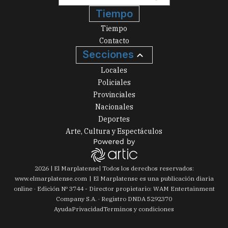
Tiempo
Tiempo
Contacto
Secciones
Locales
Policiales
Provinciales
Nacionales
Deportes
Arte, Cultura y Espectáculos
2026
|
El Marplatense
| Todos los derechos reservados:
www.
elmarplatense.com
El Marplatense es una publicación diaria
online · Edición Nº
3744
- Director propietario: WAM Entertainment
Company S.A. · Registro DNDA 5292370
Ayuda
Privacidad
Terminos y condiciones