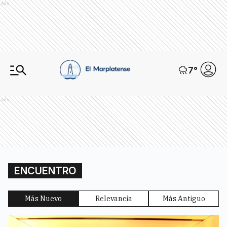
Ads
7
°
Ads
ENCUENTRO
Más Nuevo
Relevancia
Más Antiguo