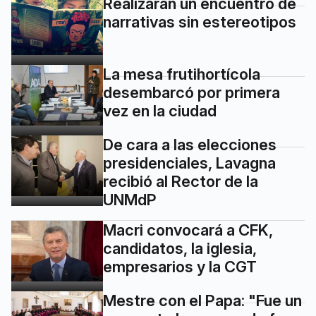
Realizarán un encuentro de
narrativas sin estereotipos
La mesa frutihortícola
desembarcó por primera
vez en la ciudad
De cara a las elecciones
presidenciales, Lavagna
recibió al Rector de la
UNMdP
Macri convocará a CFK,
candidatos, la iglesia,
empresarios y la CGT
Mestre con el Papa: "Fue un