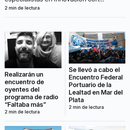
actividades gratuitas, mentorías,
2
min de lectura
networking y la final del Premio a la
Innovación.
Se llevó a cabo el
Realizarán un
Encuentro Federal
encuentro de
Portuario de la
oyentes del
Lealtad en Mar del
programa de radio
Plata
“Faltaba más”
2
min de lectura
2
min de lectura