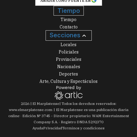
AÑADIR COMO FUENTE EN
Tiempo
Tiempo
Contacto
Secciones
Locales
Policiales
Provinciales
Nacionales
Deportes
Arte, Cultura y Espectáculos
2026
|
El Marplatense
| Todos los derechos reservados:
www.
elmarplatense.com
El Marplatense es una publicación diaria
online · Edición Nº
3745
- Director propietario: WAM Entertainment
Company S.A. · Registro DNDA 5292370
Ayuda
Privacidad
Terminos y condiciones