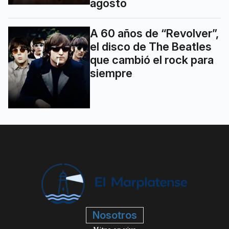
agosto
A 60 años de “Revolver”,
el disco de The Beatles
que cambió el rock para
siempre
Nosotros