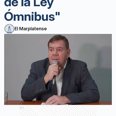
de la Ley
Ómnibus"
El Marplatense
Ads