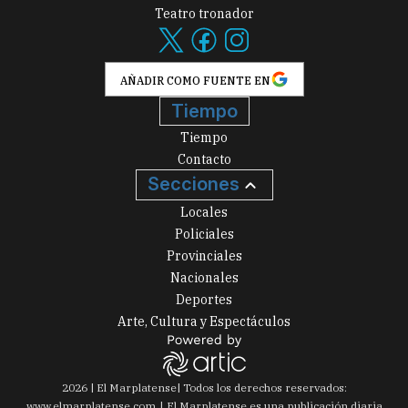
Teatro tronador
AÑADIR COMO FUENTE EN
Tiempo
Tiempo
Contacto
Secciones
Locales
Policiales
Provinciales
Nacionales
Deportes
Arte, Cultura y Espectáculos
2026
|
El Marplatense
| Todos los derechos reservados:
www.
elmarplatense.com
El Marplatense es una publicación diaria