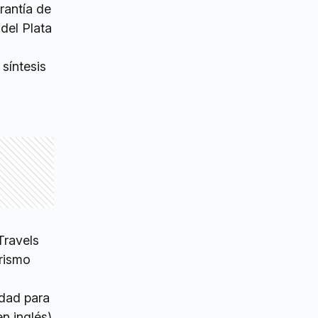
rantía de
del Plata
síntesis
Travels
urismo
idad para
en inglés)