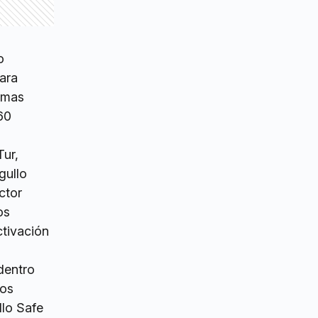
o
mara
imas
60
Tur,
gullo
ctor
os
ctivación
dentro
nos
llo Safe