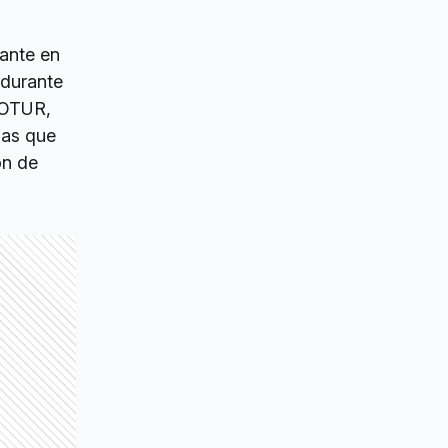
lante en
 durante
PROTUR,
sas que
ón de