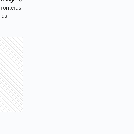
fronteras
las