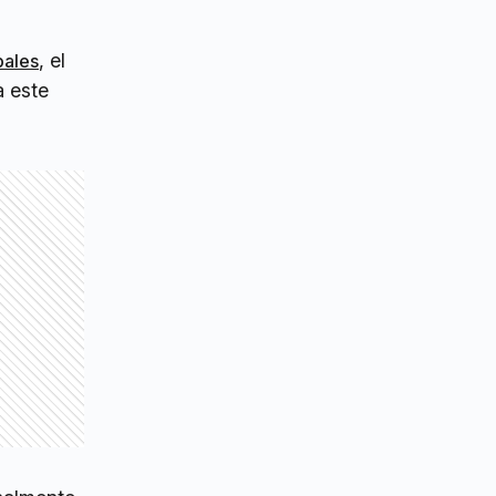
, el
pales
a este