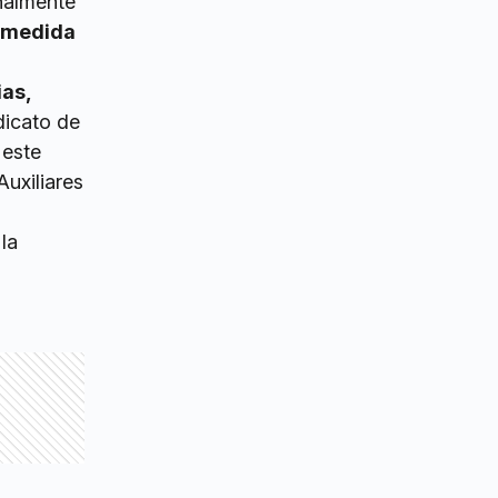
inalmente
a medida
ias,
ndicato de
 este
Auxiliares
la