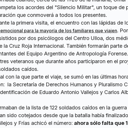
ompeta los acordes del "Silencio Militar", un toque de
ración que conmoverá a todos los presentes.
nte la primera visita, el encuentro con las lápidas de l
. Po
emocional para la mayoría de los familiares que viajen
sistidos por dos psicólogos del Centro Ulloa, dos méd
 la Cruz Roja Internacional. También formarán parte d
ntantes del Equipo Argentino de Antropología Forense
res veteranos que durante años participaron en el pr
 soldados caídos.
al con la que parte el viaje, se sumó en las últimas hor
ón: la Secretaría de Derechos Humanos y Pluralismo Cu
identificación de Eduardo Antonio Vallejos y Carlos Al
rmaban de la lista de 122 soldados caídos en la guerra
n sido cotejados desde que la batalla había finalizado
lejos y Frías achicó el número:
ahora sólo falta que 