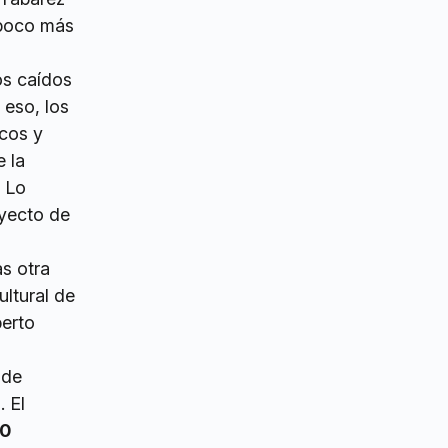
 poco más
os caídos
r eso, los
icos y
e la
. Lo
oyecto de
as otra
ltural de
berto
 de
. El
10