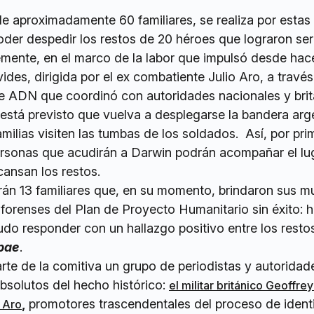
de aproximadamente 60 familiares, se realiza por estas 
oder despedir los restos de 20 héroes que lograron ser
emente, en el marco de la labor que impulsó desde hac
es, dirigida por el ex combatiente Julio Aro, a través
e ADN que coordinó con autoridades nacionales y brit
está previsto que vuelva a desplegarse la bandera arg
amilias visiten las tumbas de los soldados. Así, por pr
ersonas que acudirán a Darwin podrán acompañar el lu
cansan los restos.
arán 13 familiares que, en su momento, brindaron sus m
forenses del Plan de Proyecto Humanitario sin éxito: h
do responder con un hallazgo positivo entre los resto
bae
.
te de la comitiva un grupo de periodistas y autoridad
bsolutos del hecho histórico:
el militar británico Geoffr
,
promotores trascendentales del proceso de identi
o Aro