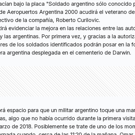
acían bajo la placa "Soldado argentino sólo conocido p
e Aeropuertos Argentina 2000 acudirá el veterano de
ectivo de la compañía, Roberto Curilovic.
tirá evidenciar la mejora en las relaciones entre las au
y las argentinas. Por primera vez, y gracias a la autori
iares de los soldados identificados podrán posar en la f
ra argentina desplegada en el cementerio de Darwin.
á espacio para que un militar argentino toque una ma
las, algo que no había ocurrido durante la primera visit
marzo de 2018. Posiblemente se trate de uno de los m
ornada cuando, cerca de las 11:20 de la mañana, Omar