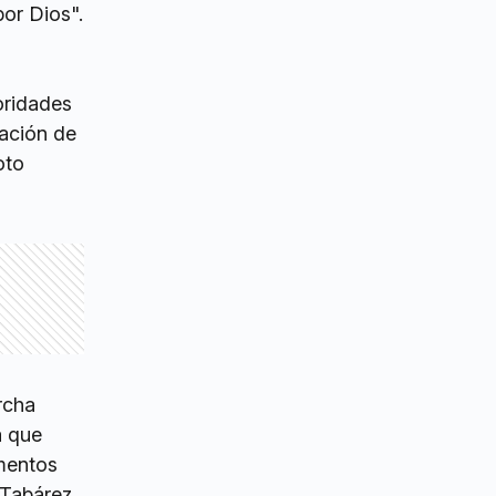
or Dios".
toridades
zación de
oto
rcha
a que
omentos
 Tabárez