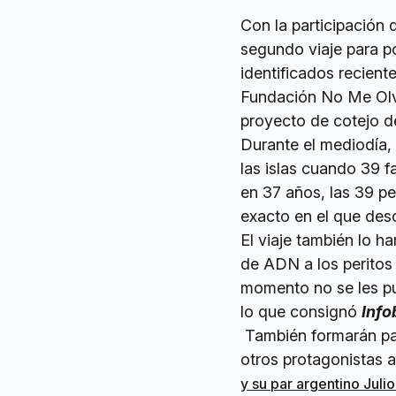
Con la participación 
segundo viaje para p
identificados recient
Fundación No Me Olvid
proyecto de cotejo d
Durante el mediodía, 
las islas cuando 39 f
en 37 años, las 39 p
exacto en el que des
El viaje también lo h
de ADN a los peritos 
momento no se les pu
lo que consignó
Info
También formarán par
otros protagonistas a
y su par argentino Juli