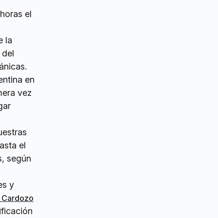
horas el
e la
 del
ánicas.
entina en
imera vez
gar
uestras
asta el
s, según
es y
ey Cardozo
ficación