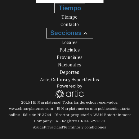
Tiempo
Tiempo
Contacto
Secciones
Locales
Policiales
Provinciales
Nacionales
Deportes
Arte, Cultura y Espectáculos
2026
|
El Marplatense
| Todos los derechos reservados:
www.
elmarplatense.com
El Marplatense es una publicación diaria
online · Edición Nº
3744
- Director propietario: WAM Entertainment
Company S.A. · Registro DNDA 5292370
Ayuda
Privacidad
Terminos y condiciones