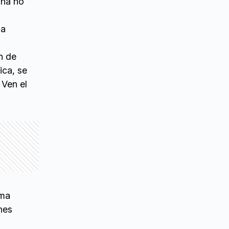
ina no
na
n de
ica, se
 Ven el
ema
nes