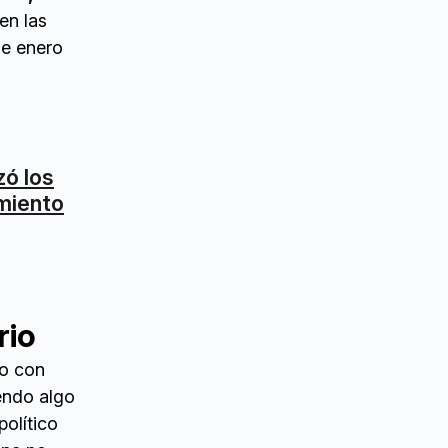
en las
de enero
zó los
amiento
rio
vo con
endo algo
olítico