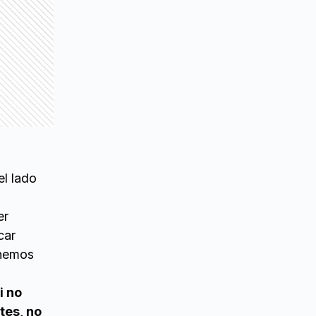
l
el lado
er
car
 hemos
i no
tes, no