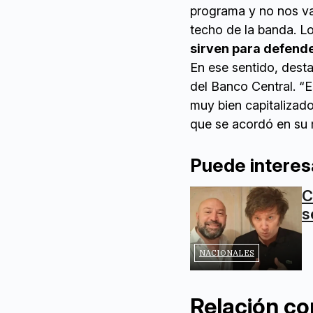
programa y no nos va
techo de la banda. L
sirven para defende
En ese sentido, desta
del Banco Central. “
muy bien capitalizad
que se acordó en su 
Puede interes
C
s
NACIONALES
Relación co