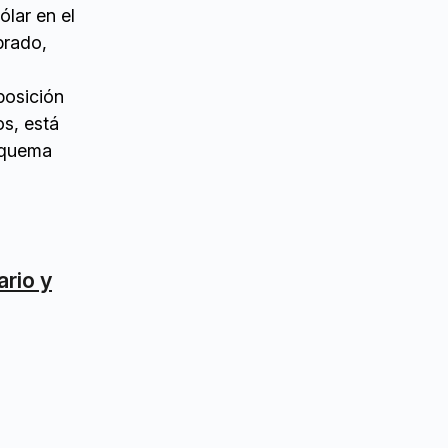
lar en el
prado,
posición
s, está
esquema
rio y