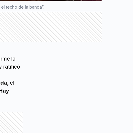
 el techo de la banda”.
irme la
 ratificó
nda,
el
Hay