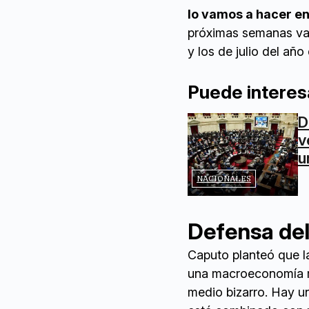
lo vamos a hacer en 
próximas semanas va
y los de julio del año
Puede interes
D
v
u
NACIONALES
Defensa del
Caputo planteó que la
una macroeconomía má
medio bizarro. Hay un