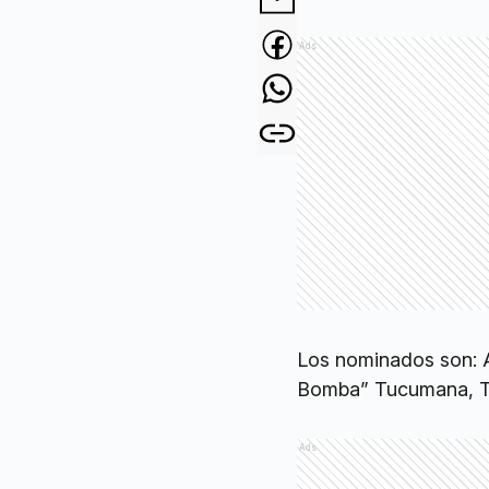
Ads
Los nominados son: An
Bomba” Tucumana, T
Ads