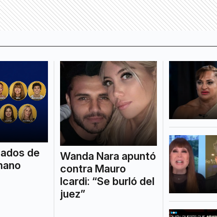
nados de
Wanda Nara apuntó
mano
contra Mauro
Icardi: “Se burló del
juez”