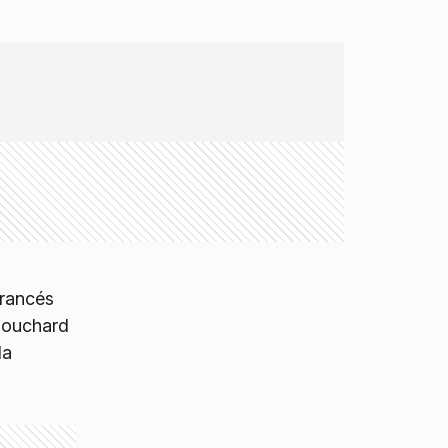
francés
 Bouchard
da