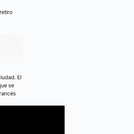
retiro
iudad. El
que se
francés