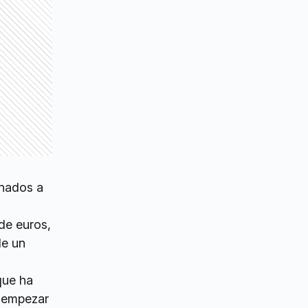
inados a
.
 de euros,
de un
que ha
e empezar