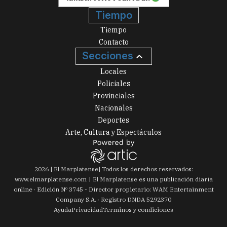
Tiempo
Tiempo
Contacto
Secciones
Locales
Policiales
Provinciales
Nacionales
Deportes
Arte, Cultura y Espectáculos
2026
|
El Marplatense
| Todos los derechos reservados:
www.
elmarplatense.com
El Marplatense es una publicación diaria
online · Edición Nº
3745
- Director propietario: WAM Entertainment
Company S.A. · Registro DNDA 5292370
Ayuda
Privacidad
Terminos y condiciones