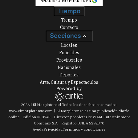
AÑADIR COMO FUENTE EN
Tiempo
Tiempo
Contacto
Secciones
Locales
Policiales
Provinciales
Nacionales
Deportes
Arte, Cultura y Espectáculos
2026
|
El Marplatense
| Todos los derechos reservados:
www.
elmarplatense.com
El Marplatense es una publicación diaria
online · Edición Nº
3745
- Director propietario: WAM Entertainment
Company S.A. · Registro DNDA 5292370
Ayuda
Privacidad
Terminos y condiciones