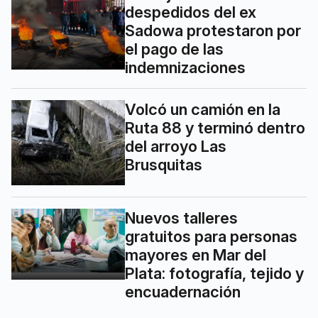
despedidos del ex
Sadowa protestaron por
el pago de las
indemnizaciones
Volcó un camión en la
Ruta 88 y terminó dentro
del arroyo Las
Brusquitas
Nuevos talleres
gratuitos para personas
mayores en Mar del
Plata: fotografía, tejido y
encuadernación