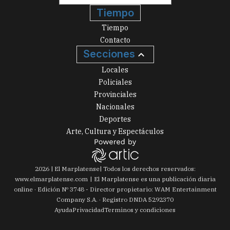
Tiempo
Tiempo
Contacto
Secciones
Locales
Policiales
Provinciales
Nacionales
Deportes
Arte, Cultura y Espectáculos
2026
|
El Marplatense
| Todos los derechos reservados:
www.
elmarplatense.com
El Marplatense es una publicación diaria
online · Edición Nº
3748
- Director propietario: WAM Entertainment
Company S.A. · Registro DNDA 5292370
Ayuda
Privacidad
Terminos y condiciones