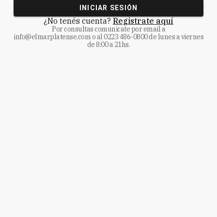
INICIAR SESIÓN
¿No tenés cuenta?
Registrate aquí
Por consultas comunicate
por email a
info@elmarplatense.com
o al
0223 486-0800
de lunes a viernes
de 8:00 a 21hs.