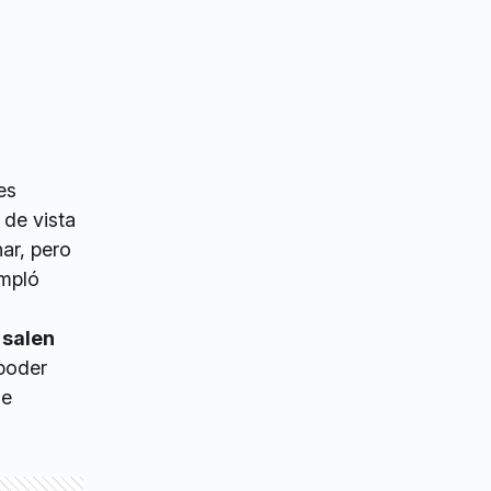
es
 de vista
ar, pero
empló
 salen
 poder
ne