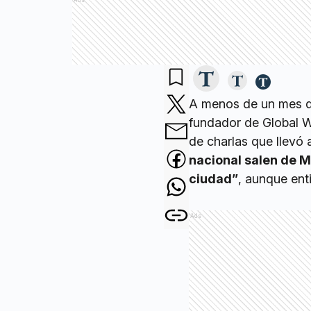
Ads
A menos de un mes de
fundador de Global W
de charlas que llevó
nacional salen de Ma
ciudad”
, aunque ent
Ads