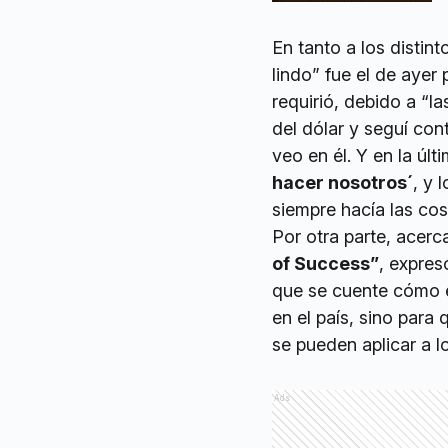
En tanto a los disti
lindo” fue el de ayer
requirió, debido a “l
del dólar y seguí con
veo en él. Y en la últ
hacer nosotros´
, y 
siempre hacía las cos
Por otra parte, acer
of Success”
, expres
que se cuente cómo e
en el país, sino par
se pueden aplicar a 
Ads