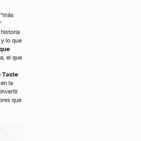
l “más
”
historia
 y lo que
 que
ia, el que
 Taste
 en la
invertir
ores que