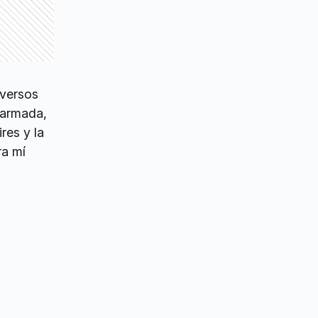
iversos
á armada,
res y la
ra mí