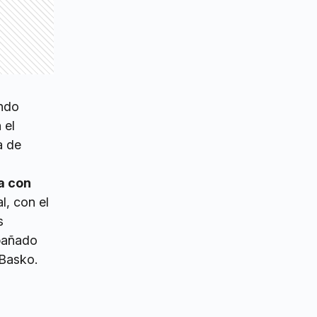
ondo
 el
a de
a con
l, con el
s
mpañado
 Basko.