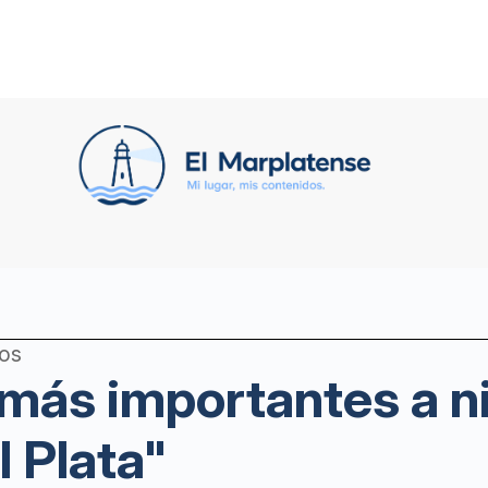
ños
ás importantes a ni
l Plata"