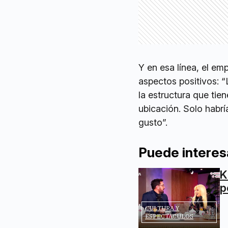
Y en esa línea, el em
aspectos positivos: “
la estructura que tien
ubicación. Solo habrí
gusto”.
Puede interes
K
p
CULTURA Y
ESPECTÁCULOS