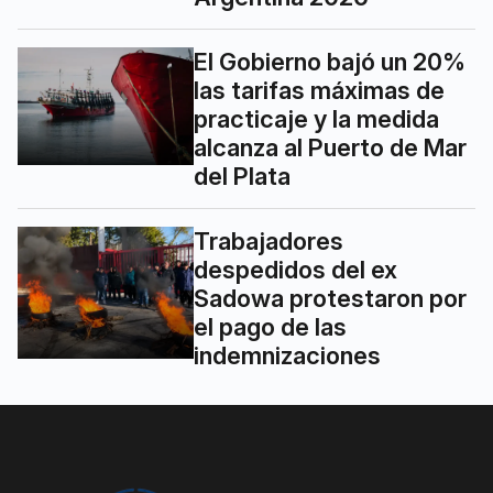
El Gobierno bajó un 20%
las tarifas máximas de
practicaje y la medida
alcanza al Puerto de Mar
del Plata
Trabajadores
despedidos del ex
Sadowa protestaron por
el pago de las
indemnizaciones