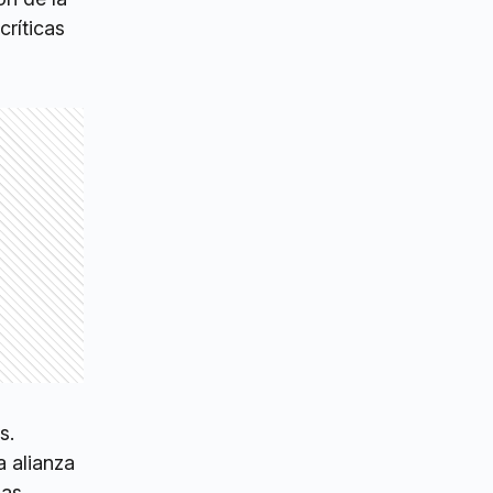
ríticas
s.
a alianza
las