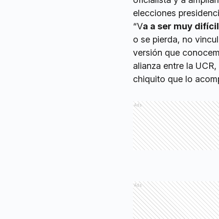
elecciones presidenc
“V
a a ser muy difíc
o se pierda, no vincu
versión que conocem
alianza entre la UCR
chiquito que lo acomp
Ads
Ads