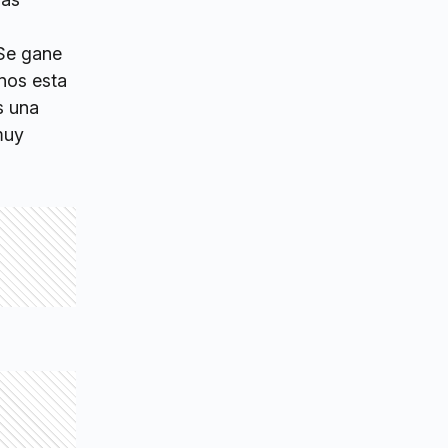
 Se gane
enos esta
s una
muy