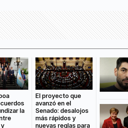
El proyecto que
oboa
avanzó en el
acuerdos
Senado: desalojos
ndizar la
más rápidos y
ntre
nuevas reglas para
 y