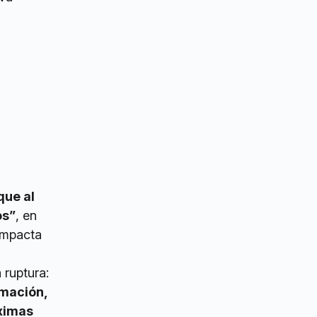
que al
os”
, en
 impacta
 ruptura:
rmación,
óximas