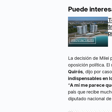
Puede interes
T
t
p
PROVINCIALES
La decisión de Milei 
oposición política. E
Quirós
, dijo por cas
indispensables en 
“
A mí me parece que
país que recibe much
diputado nacional de 