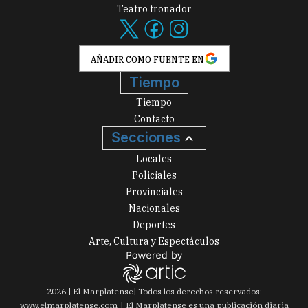
Teatro tronador
AÑADIR COMO FUENTE EN
Tiempo
Tiempo
Contacto
Secciones
Locales
Policiales
Provinciales
Nacionales
Deportes
Arte, Cultura y Espectáculos
2026
|
El Marplatense
| Todos los derechos reservados:
www.
elmarplatense.com
El Marplatense es una publicación diaria