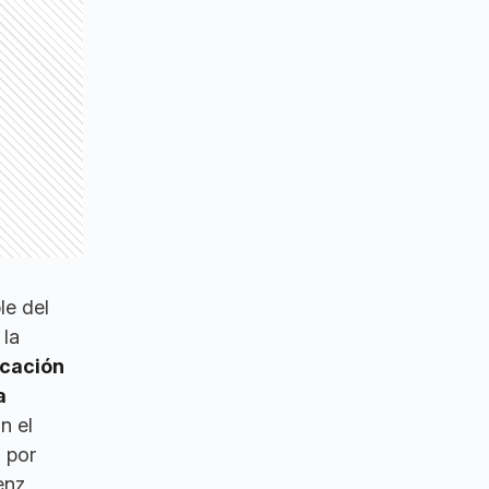
le del
 la
ucación
a
n el
 por
enz