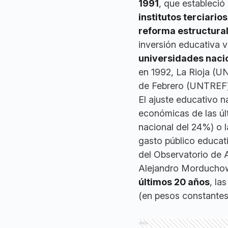
1991
, que estableció
institutos terciarios
reforma estructural
inversión educativa v
universidades naci
en 1992, La Rioja (U
de Febrero (UNTREF)
El ajuste educativo n
económicas de las ú
nacional del 24%) o 
gasto público educat
del Observatorio de 
Alejandro Morduchowi
últimos 20 años
, la
(en pesos constante
Ads