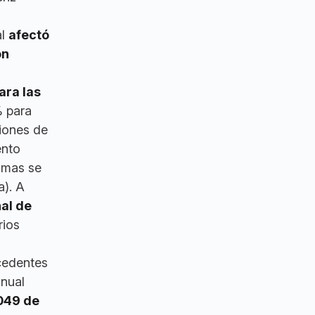
al
afectó
ón
ara las
% para
iones de
ento
ramas se
a). A
al de
rios
ecedentes
anual
049 de