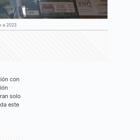
o a 2023.
ión con
ción
ran solo
ída este