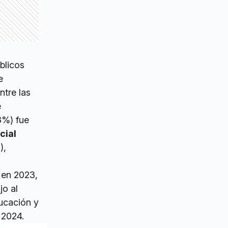
blicos
e
ntre las
e
%) fue
cial
),
 en 2023,
jo al
ducación y
 2024.