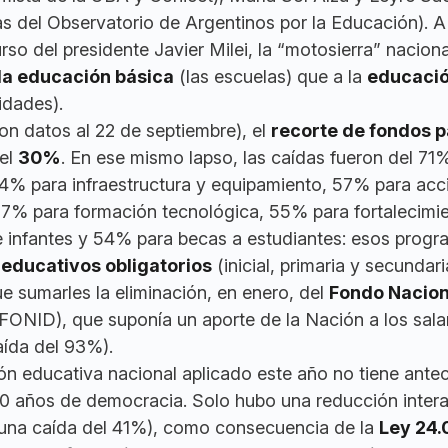
as del Observatorio de Argentinos por la Educación). A
so del presidente Javier Milei, la “motosierra” nacion
la educación básica
(las escuelas) que a la
educaci
idades).
on datos al 22 de septiembre), el
recorte de fondos p
el
30%
. En ese mismo lapso, las caídas fueron del 71
4% para infraestructura y equipamiento, 57% para acc
7% para formación tecnológica, 55% para fortalecimi
de infantes y 54% para becas a estudiantes: esos prog
 educativos obligatorios
(inicial, primaria y secundari
e sumarles la eliminación, en enero, del
Fondo Nacion
FONID), que suponía un aporte de la Nación a los sala
ída del 93%).
sión educativa nacional aplicado este año no tiene ant
0 años de democracia. Solo hubo una reducción inter
una caída del 41%), como consecuencia de la
Ley 24.