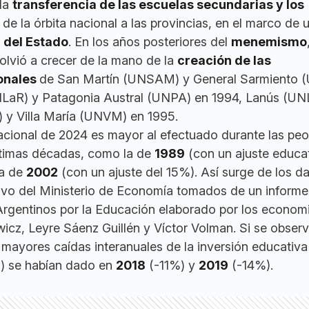
 la
transferencia de las escuelas secundarias y los
de la órbita nacional a las provincias, en el marco de 
 del Estado
. En los años posteriores del
menemismo
olvió a crecer de la mano de la
creación de las
onales
de San Martín (UNSAM) y General Sarmiento 
NLaR) y Patagonia Austral (UNPA) en 1994, Lanús (UNL
 y Villa María (UNVM) en 1995.
acional de 2024 es mayor al efectuado durante las peor
ltimas décadas, como la de
1989
(con un ajuste educa
la de
2002
(con un ajuste del 15%). Así surge de los d
ivo del Ministerio de Economía tomados de un informe
Argentinos por la Educación elaborado por los econom
cz, Leyre Sáenz Guillén y Víctor Volman. Si se observ
s mayores caídas interanuales de la inversión educativa
s) se habían dado en
2018
(-11%) y
2019
(-14%).