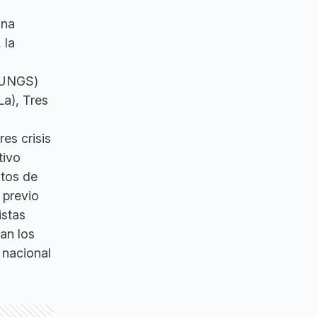
una
, la
(UNGS)
a), Tres
es crisis
tivo
atos de
 previo
istas
an los
 nacional