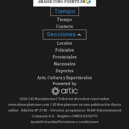
AÑADIR COMO FUENTE EN
Tiempo
Tiempo
Contacto
Secciones
Locales
Policiales
Provinciales
Nacionales
Deportes
Arte, Cultura y Espectáculos
2026
|
El Marplatense
| Todos los derechos reservados:
www.
elmarplatense.com
El Marplatense es una publicación diaria
online · Edición Nº
3745
- Director propietario: WAM Entertainment
Company S.A. · Registro DNDA 5292370
Ayuda
Privacidad
Terminos y condiciones