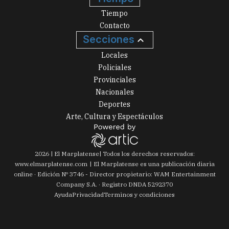
Tiempo
Contacto
Secciones
Locales
Policiales
Provinciales
Nacionales
Deportes
Arte, Cultura y Espectáculos
2026
|
El Marplatense
| Todos los derechos reservados:
www.
elmarplatense.com
El Marplatense es una publicación diaria
online · Edición Nº
3746
- Director propietario: WAM Entertainment
Company S.A. · Registro DNDA 5292370
Ayuda
Privacidad
Terminos y condiciones