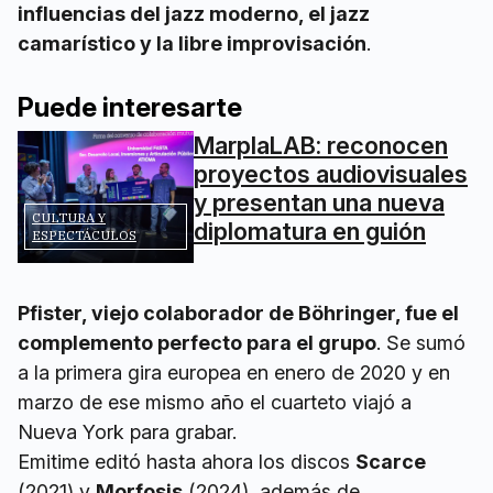
influencias del jazz moderno, el jazz
camarístico y la libre improvisación
.
Puede interesarte
MarplaLAB: reconocen
proyectos audiovisuales
y presentan una nueva
CULTURA Y
diplomatura en guión
ESPECTÁCULOS
Pfister, viejo colaborador de Böhringer, fue el
complemento perfecto para el grupo
. Se sumó
a la primera gira europea en enero de 2020 y en
marzo de ese mismo año el cuarteto viajó a
Nueva York para grabar.
Emitime editó hasta ahora los discos
Scarce
(2021) y
Morfosis
(2024), además de