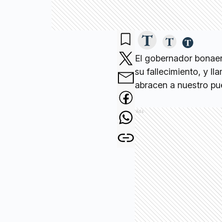
El gobernador bonaere
su fallecimiento, y l
abracen a nuestro pu
Ads