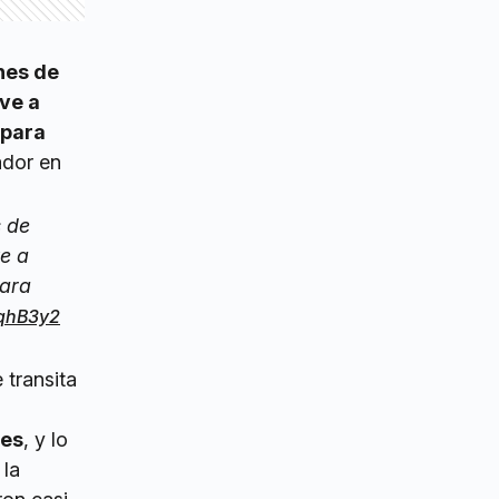
ones de
ve a
 para
ador en
s de
e a
para
lqhB3y2
 transita
tes
, y lo
 la