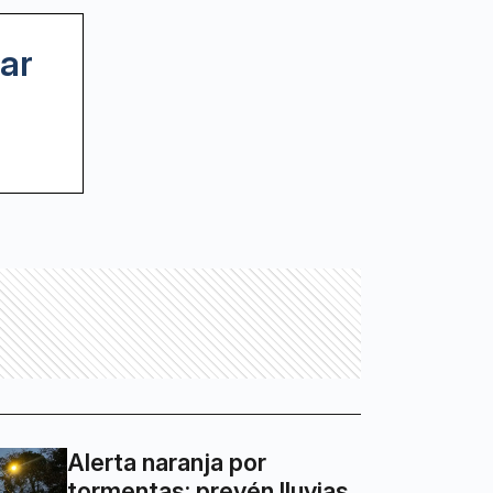
ar
Alerta naranja por
tormentas: prevén lluvias