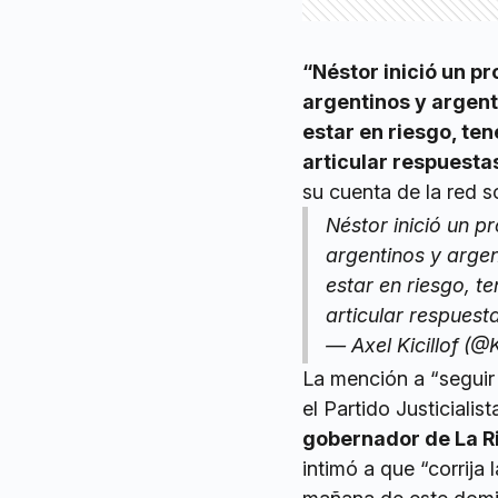
“Néstor inició un pr
argentinos y argent
estar en riesgo, te
articular respuesta
su cuenta de la red so
Néstor inició un p
argentinos y arge
estar en riesgo, t
articular respues
— Axel Kicillof (@K
La mención a “seguir 
el Partido Justicialist
gobernador de La Ri
intimó a que “corrija