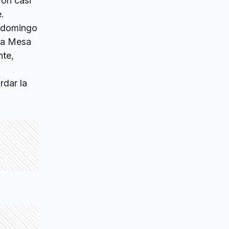
ron casi
.
el domingo
 la Mesa
nte,
rdar la