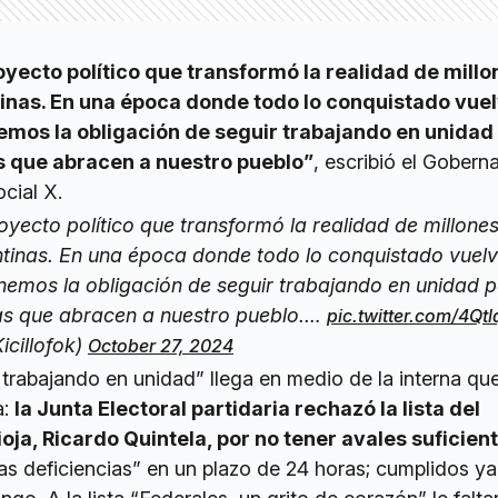
oyecto político que transformó la realidad de mill
inas. En una época donde todo lo conquistado vuel
nemos la obligación de seguir trabajando en unidad
s que abracen a nuestro pueblo”
, escribió el Gobern
cial X.
royecto político que transformó la realidad de millone
ntinas. En una época donde todo lo conquistado vuelv
enemos la obligación de seguir trabajando en unidad 
tas que abracen a nuestro pueblo.…
pic.twitter.com/4Qt
icillofok)
October 27, 2024
trabajando en unidad” llega en medio de la interna que
a:
la Junta Electoral partidaria rechazó la lista del
oja, Ricardo Quintela, por no tener avales suficien
 las deficiencias” en un plazo de 24 horas; cumplidos ya