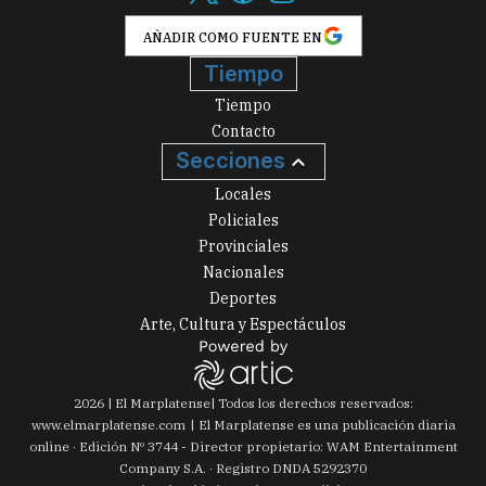
AÑADIR COMO FUENTE EN
Tiempo
Tiempo
Contacto
Secciones
Locales
Policiales
Provinciales
Nacionales
Deportes
Arte, Cultura y Espectáculos
2026
|
El Marplatense
| Todos los derechos reservados:
www.
elmarplatense.com
El Marplatense es una publicación diaria
online · Edición Nº
3744
- Director propietario: WAM Entertainment
Company S.A. · Registro DNDA 5292370