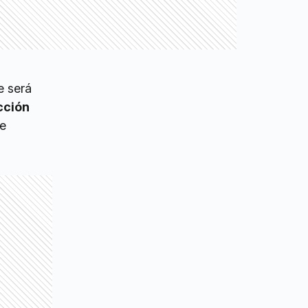
e será
cción
de