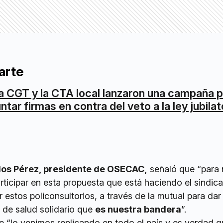
arte
a CGT y la CTA local lanzaron una campaña 
untar firmas en contra del veto a la ley jubilat
los Pérez, presidente de OSECAC,
señaló que “para 
ticipar en esta propuesta que está haciendo el sindic
ir estos policonsultorios, a través de la mutual para da
 de salud solidario que
es nuestra bandera
”.
 “lo venimos replicando en todo el país y es verdad q