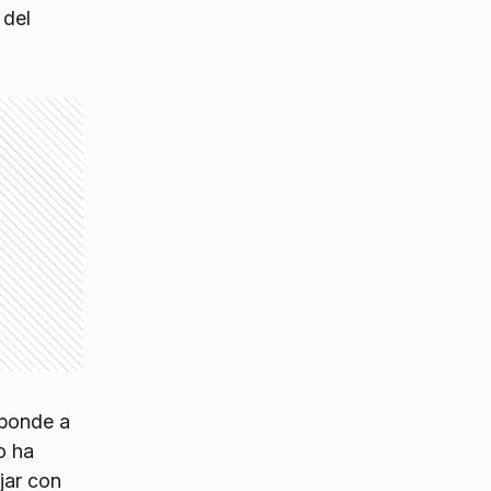
 del
sponde a
o ha
jar con