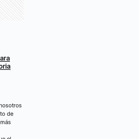
para
oria
nosotros
ato de
r más
ue el