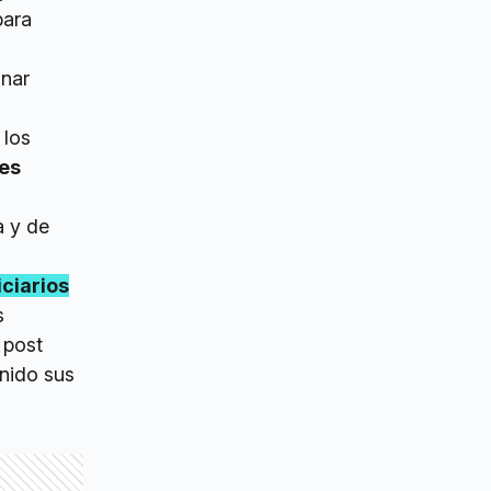
para
unar
 los
des
a y de
iciarios
s
 post
nido sus