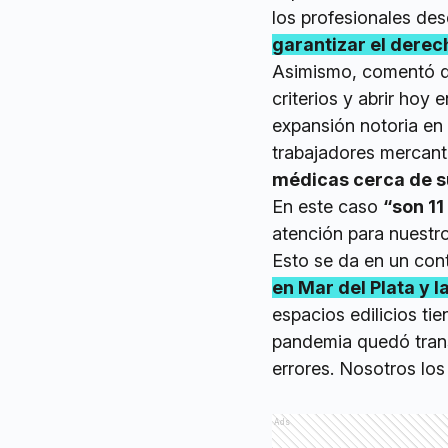
los profesionales des
garantizar el derech
Asimismo, comentó que
criterios y abrir hoy
expansión notoria en 
trabajadores mercanti
médicas cerca de su
En este caso
“son 11
atención para nuestr
Esto se da en un co
en Mar del Plata y l
espacios edilicios t
pandemia quedó trans
errores. Nosotros lo
Ads