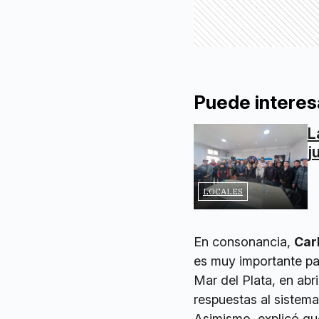
Puede interes
L
j
LOCALES
En consonancia,
Car
es muy importante par
Mar del Plata, en abr
respuestas al sistema
Asimismo, explicó que