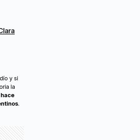
Clara
dío y si
ria la
 hace
ntinos
.