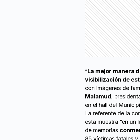
“
La mejor manera de
visibilización de es
con imágenes de fami
Malamud
, president
en el hall del Munici
La referente de la co
esta muestra “en un 
de memorias
conmem
85 víctimas fatales y