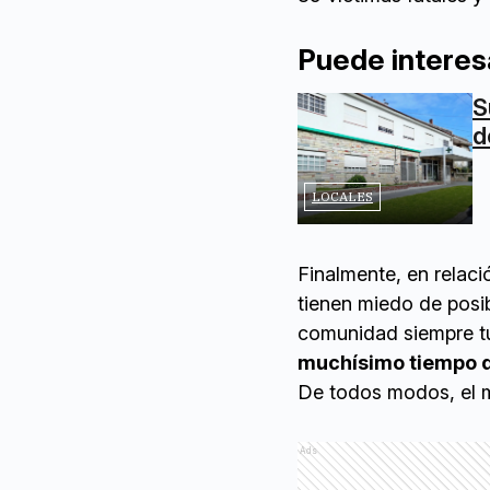
Puede interes
S
d
LOCALES
Finalmente, en relaci
tienen miedo de posib
comunidad siempre t
muchísimo tiempo q
De todos modos, el m
Ads