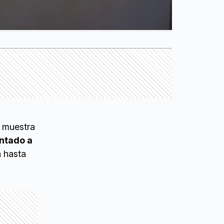
a muestra
entado a
a hasta