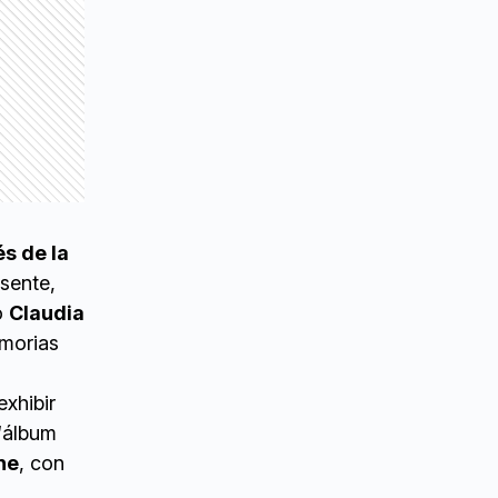
s de la
esente,
ó
Claudia
morias
exhibir
“álbum
ne
, con