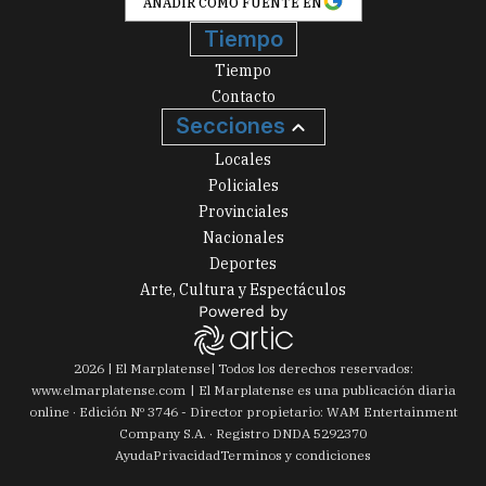
AÑADIR COMO FUENTE EN
Tiempo
Tiempo
Contacto
Secciones
Locales
Policiales
Provinciales
Nacionales
Deportes
Arte, Cultura y Espectáculos
2026
|
El Marplatense
| Todos los derechos reservados:
www.
elmarplatense.com
El Marplatense es una publicación diaria
online · Edición Nº
3746
- Director propietario: WAM Entertainment
Company S.A. · Registro DNDA 5292370
Ayuda
Privacidad
Terminos y condiciones