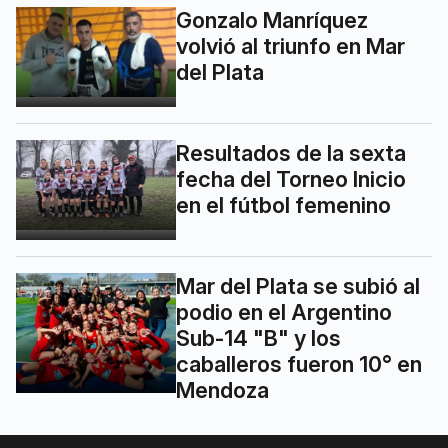
Gonzalo Manríquez
volvió al triunfo en Mar
del Plata
Resultados de la sexta
fecha del Torneo Inicio
en el fútbol femenino
Mar del Plata se subió al
podio en el Argentino
Sub-14 "B" y los
caballeros fueron 10° en
Mendoza