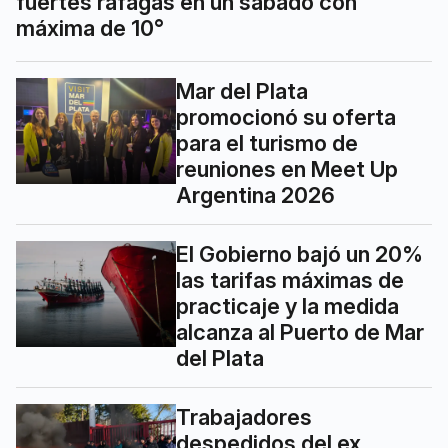
fuertes ráfagas en un sábado con
máxima de 10°
Mar del Plata
promocionó su oferta
para el turismo de
reuniones en Meet Up
Argentina 2026
El Gobierno bajó un 20%
las tarifas máximas de
practicaje y la medida
alcanza al Puerto de Mar
del Plata
Trabajadores
despedidos del ex