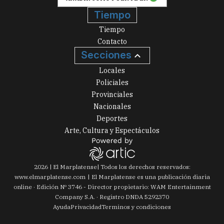
Tiempo
Tiempo
Contacto
Secciones
Locales
Policiales
Provinciales
Nacionales
Deportes
Arte, Cultura y Espectáculos
2026
|
El Marplatense
| Todos los derechos reservados:
www.
elmarplatense.com
El Marplatense es una publicación diaria
online · Edición Nº
3746
- Director propietario: WAM Entertainment
Company S.A. · Registro DNDA 5292370
Ayuda
Privacidad
Terminos y condiciones