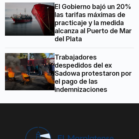
El Gobierno bajó un 20%
las tarifas máximas de
practicaje y la medida
alcanza al Puerto de Mar
del Plata
Trabajadores
despedidos del ex
Sadowa protestaron por
el pago de las
indemnizaciones