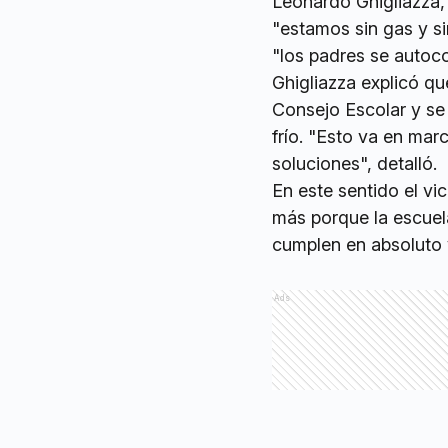
Leonardo Ghigliazza, v
"estamos sin gas y s
"los padres se autoc
Ghigliazza explicó qu
Consejo Escolar y se 
frío. "Esto va en ma
soluciones", detalló.
En este sentido el vi
más porque la escuela
cumplen en absoluto 
Ads