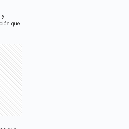
 y
cción que