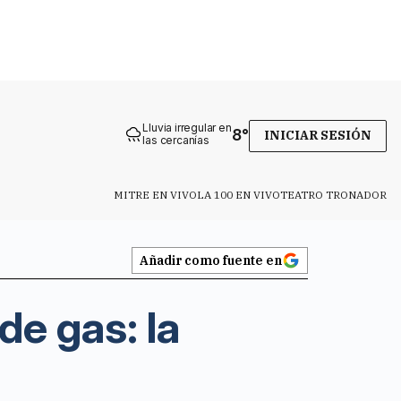
Lluvia irregular en
8
°
INICIAR SESIÓN
las cercanías
MITRE EN VIVO
LA 100 EN VIVO
TEATRO TRONADOR
Añadir como fuente en
de gas: la