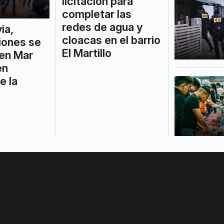
licitación para
completar las
redes de agua y
via,
cloacas en el barrio
iones se
El Martillo
 en Mar
en
e la