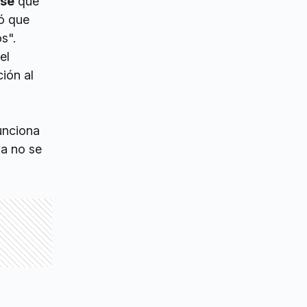
nse
que
ó que
s".
el
ción al
funciona
ya no se