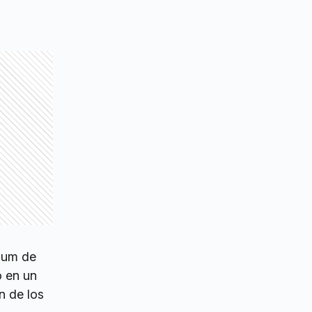
rium de
o en un
n de los