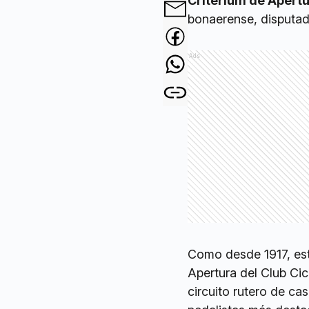
Criterium de Apertu
bonaerense, disputa
Ads
Como desde 1917, est
Apertura del Club Cic
circuito rutero de ca