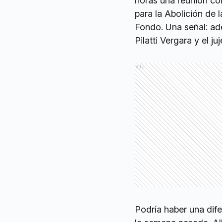
horas una reunión co
para la Abolición de 
Fondo. Una señal: ade
Pilatti Vergara y el j
Ads
Podría haber una dif