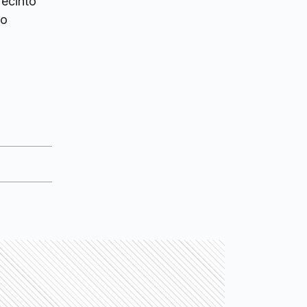
recinto
io