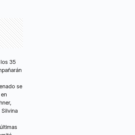
 los 35
ompañarán
senado se
 en
hner,
 Silvina
últimas