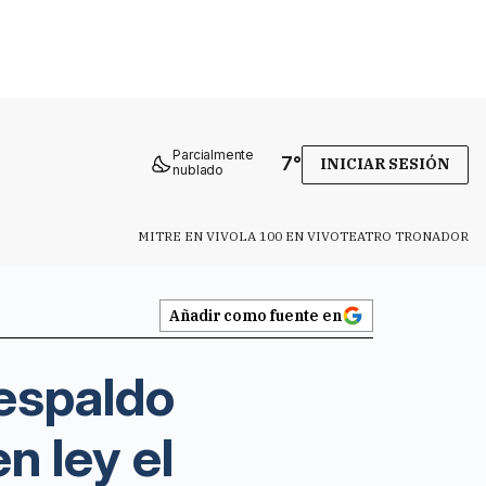
Parcialmente
7
°
INICIAR SESIÓN
nublado
MITRE EN VIVO
LA 100 EN VIVO
TEATRO TRONADOR
Añadir como fuente en
respaldo
n ley el