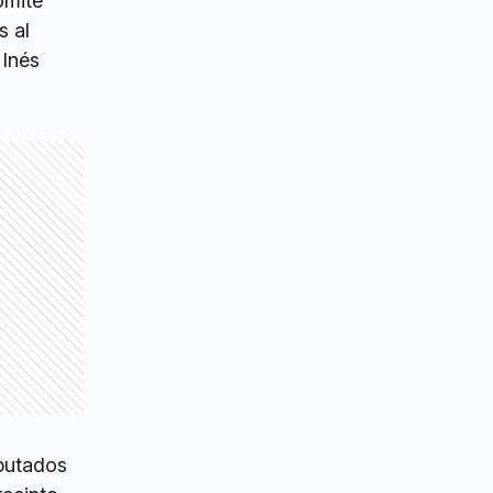
omité
s al
 Inés
iputados