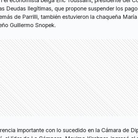
n el economista belga Eric Toussaint, presidente del C
las Deudas Ilegítimas, que propone suspender los pago
más de Parrilli, también estuvieron la chaqueña María
ujeño Guillermo Snopek.
erencia importante con lo sucedido en la Cámara de D