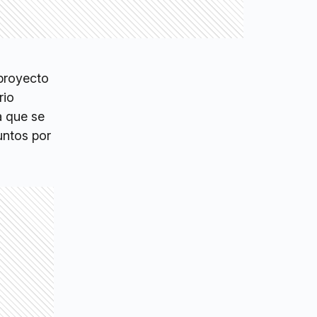
 proyecto
rio
a que se
untos por