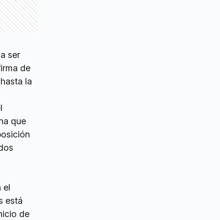
a ser
firma de
hasta la
l
ana que
posición
 dos
 el
s está
nicio de