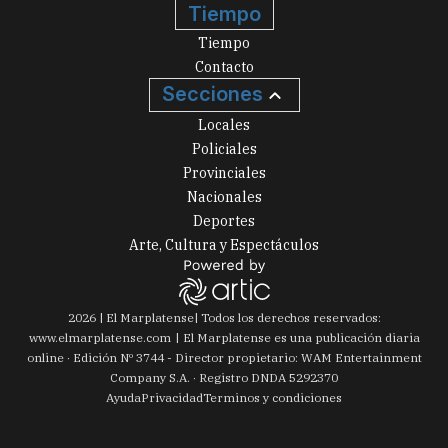
Tiempo
Tiempo
Contacto
Secciones
Locales
Policiales
Provinciales
Nacionales
Deportes
Arte, Cultura y Espectáculos
2026
|
El Marplatense
| Todos los derechos reservados:
www.
elmarplatense.com
El Marplatense es una publicación diaria
online · Edición Nº
3744
- Director propietario: WAM Entertainment
Company S.A. · Registro DNDA 5292370
Ayuda
Privacidad
Terminos y condiciones