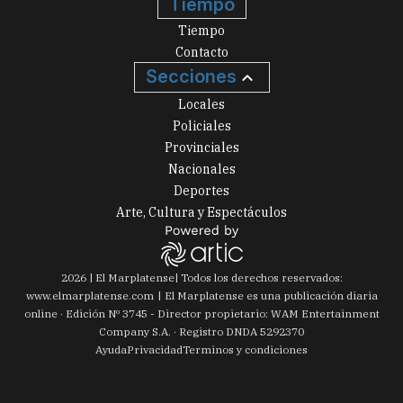
Tiempo
Tiempo
Contacto
Secciones
Locales
Policiales
Provinciales
Nacionales
Deportes
Arte, Cultura y Espectáculos
2026
|
El Marplatense
| Todos los derechos reservados:
www.
elmarplatense.com
El Marplatense es una publicación diaria
online · Edición Nº
3745
- Director propietario: WAM Entertainment
Company S.A. · Registro DNDA 5292370
Ayuda
Privacidad
Terminos y condiciones