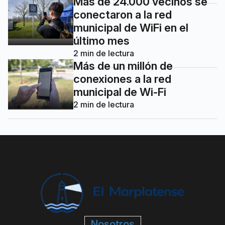
Más de 24.000 vecinos se
conectaron a la red
municipal de WiFi en el
último mes
2
min de lectura
Más de un millón de
conexiones a la red
municipal de Wi-Fi
2
min de lectura
Nosotros