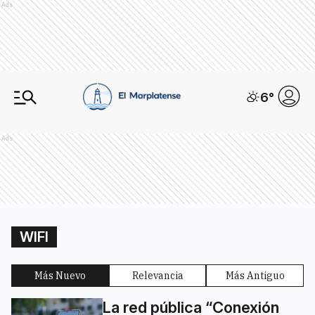
Ads
6
°
Ads
WIFI
Más Nuevo
Relevancia
Más Antiguo
La red pública “Conexión