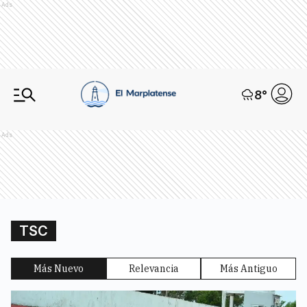
Ads
8
°
Ads
TSC
Más Nuevo
Relevancia
Más Antiguo